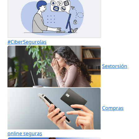
#CiberSegurolas
Sextorsión
Compras
online seguras