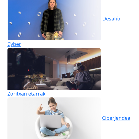
Desafío
Cyber
Zoritxarretarrak
CiberJendea