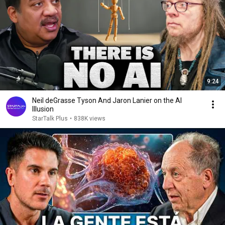
9:24
Neil deGrasse Tyson And Jaron Lanier on the AI
Illusion
StarTalk Plus
•
838K views