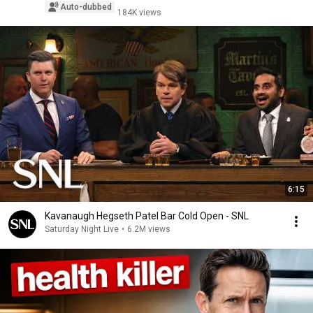
Auto-dubbed
184K views
6:15
Kavanaugh Hegseth Patel Bar Cold Open - SNL
Saturday Night Live
•
6.2M views