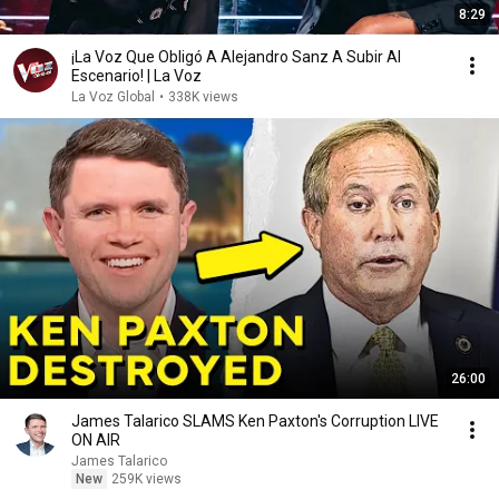
8:29
¡La Voz Que Obligó A Alejandro Sanz A Subir Al
Escenario! | La Voz
La Voz Global
•
338K views
26:00
James Talarico SLAMS Ken Paxton's Corruption LIVE
ON AIR
James Talarico
New
259K views