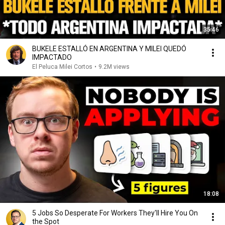
35:46
BUKELE ESTALLÓ EN ARGENTINA Y MILEI QUEDÓ
IMPACTADO
El Peluca Milei Cortos
•
9.2M views
18:08
5 Jobs So Desperate For Workers They'll Hire You On
the Spot