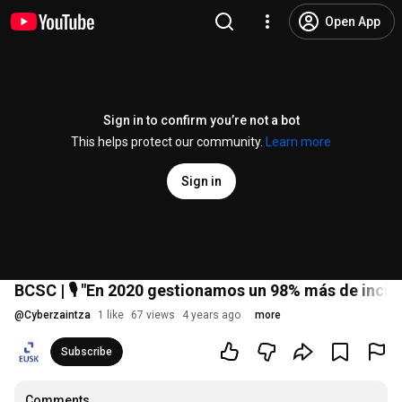
Open App
Sign in to confirm you’re not a bot
This helps protect our community.
Learn more
Sign in
BCSC | 🎙 "En 2020 gestionamos un 98% más de inciden
@
Cyberzaintza
1 like
67 views
4 years ago
more
Subscribe
Comments