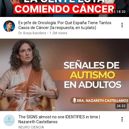
1:18:30
Ex-jefe de Oncología: Por Qué España Tiene Tantos
Casos de Cáncer (la respuesta, en tu plato)
Dr. Borja Bandera
•
1.2M views
24:32
The SIGNS almost no one IDENTIFIES in time |
Nazareth Castellanos
NEURO CIENCIA