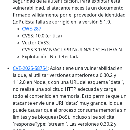
seguridad de la autenticación. Para explotar esta
vulnerabilidad, el atacante necesita un documento
firmado válidamente por el proveedor de identidad
(IdP). Esta falla se corrigió en la versión 5.1.0.
CWE-287
CVSS: 10.0 (crítica)
Vector CVSS:
CVSS:3.1/AV:N/AC:L/PR:N/UI:N/S:C/C:H/I:H/A:N
Explotación: No detectada
CVE-2025-58754
: Axios tiene una vulnerabilidad en
la que, al utilizar versiones anteriores a 0.30.2 y
1.12.0 en Node.js con una URL del esquema `data:`,
no realiza una solicitud HTTP adecuada y carga
todo el contenido en memoria. Esto permite que un
atacante envíe una URI `data:` muy grande, lo que
puede causar que el proceso consuma memoria sin
límites y se bloquee (DoS), incluso si se solicita
`responseType: 'stream'`. Las versiones 0.30.2 y