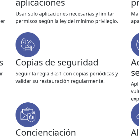
aplicaciones
p
Usar solo aplicaciones necesarias y limitar
Man
ser
permisos según la ley del mínimo privilegio.
apa
s
Copias de seguridad
A
s
ir
Seguir la regla 3-2-1 con copias periódicas y
validar su restauración regularmente.
Apl
vul
exp
Concienciación
A