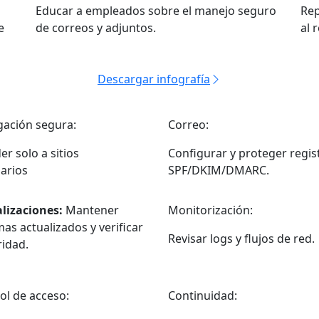
Educar a empleados sobre el manejo seguro
Rep
e
de correos y adjuntos.
al 
Descargar infografía
ación segura:
Correo:
er solo a sitios
Configurar y proteger regis
arios
SPF/DKIM/DMARC.
lizaciones:
Mantener
Monitorización:
mas actualizados y verificar
Revisar logs y flujos de red.
ridad.
ol de acceso:
Continuidad: