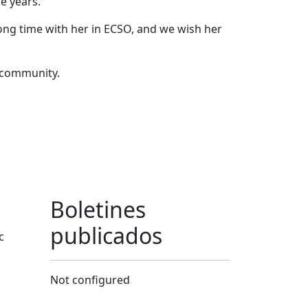
e years.
ong time with her in ECSO, and we wish her
n community.
Boletines
publicados
c
Not configured