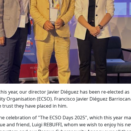
this year, our director Javier Diéguez has been re-elected a
y Organisation (ECSO). Francisco Javier Diéguez Barriocanal 
 trust they have placed in him.
he celebration of "The ECSO Days 2025", which this year ma
gue and friend, Luigi REBUFFI, whom we wish to enjoy his n