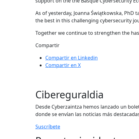
support on the the Basque Cybersecurity Ec
As of yesterday, Joanna Świątkowska, PhD t
the best in this challenging cybersecurity jo
Together we continue to strengthen the has
Compartir
Compartir en Linkedin
Compartir en X
Cibereguraldia
Desde Cyberzaintza hemos lanzado un boletí
donde se envían las noticias más destacadas
Suscríbete