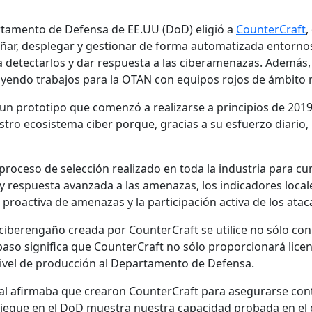
artamento de Defensa de EE.UU (DoD) eligió a
CounterCraft
,
eñar, desplegar y gestionar de forma automatizada entornos
a detectarlos y dar respuesta a las ciberamenazas. Además, 
luyendo trabajos para la OTAN con equipos rojos de ámbito 
e un prototipo que comenzó a realizarse a principios de 20
ro ecosistema ciber porque, gracias a su esfuerzo diario, E
proceso de selección realizado en toda la industria para cu
n y respuesta avanzada a las amenazas, los indicadores loca
roactiva de amenazas y la participación activa de los atac
ciberengaño creada por CounterCraft se utilice no sólo con 
 paso significa que CounterCraft no sólo proporcionará lice
 nivel de producción al Departamento de Defensa.
al afirmaba que crearon CounterCraft para asegurarse cont
liegue en el DoD muestra nuestra capacidad probada en el 