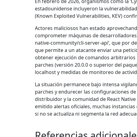
En febrero de 2026, organismos como la ‘Cyb
estadounidense incluyeron la vulnerabilida
(Known Exploited Vulnerabilities, KEV) confi
Actores maliciosos han estado aprovechando 
comprometer máquinas de desarrolladores y p
native-community/cli-server-api’, que por d
que permite a un atacante enviar una petici
obtener ejecución de comandos arbitrarios e
parches (versión 20.0.0 o superior del paqu
localhost y medidas de monitoreo de activi
La situación permanece bajo intensa vigila
parches y endurecer las configuraciones de 
distribuidor y la comunidad de React Nativ
emitido alertas oficiales, muchas instancias
si no se actualiza ni segmenta la red adec
Referencias adicionale