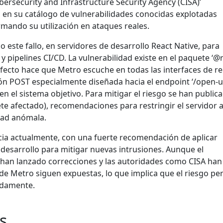
ersecurity and Infrastructure Security Agency (CISA)’
d en su catálogo de vulnerabilidades conocidas explotadas
rmando su utilización en ataques reales.
este fallo, en servidores de desarrollo React Native, para
ipelines CI/CD. La vulnerabilidad existe en el paquete ‘@r
efecto hace que Metro escuche en todas las interfaces de re
ón POST especialmente diseñada hacia el endpoint ‘/open-ur
n el sistema objetivo. Para mitigar el riesgo se han public
ete afectado), recomendaciones para restringir el servidor 
dad anómala.
ncia actualmente, con una fuerte recomendación de aplicar
desarrollo para mitigar nuevas intrusiones. Aunque el
e han lanzado correcciones y las autoridades como CISA han
 de Metro siguen expuestas, lo que implica que el riesgo per
uadamente.
s