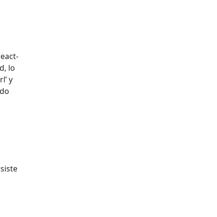
eact-
d, lo
l’ y
ado
a
siste