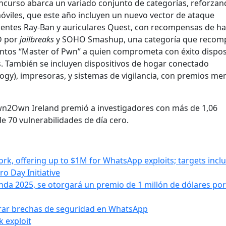
oncurso abarca un variado conjunto de categorías, reforzan
óviles, que este año incluyen un nuevo vector de ataque
igentes Ray‑Ban y auriculares Quest, con recompensas de ha
D por
jailbreaks
y SOHO Smashup, una categoría que recom
ntos “Master of Pwn” a quien comprometa con éxito dispos
. También se incluyen dispositivos de hogar conectado
ogy), impresoras, y sistemas de vigilancia, con premios me
Pwn2Own Ireland premió a investigadores con más de 1,06
e 70 vulnerabilidades de día cero.
k, offering up to $1M for WhatsApp exploits; targets incl
o Day Initiative
da 2025, se otorgará un premio de 1 millón de dólares po
trar brechas de seguridad en WhatsApp
k exploit