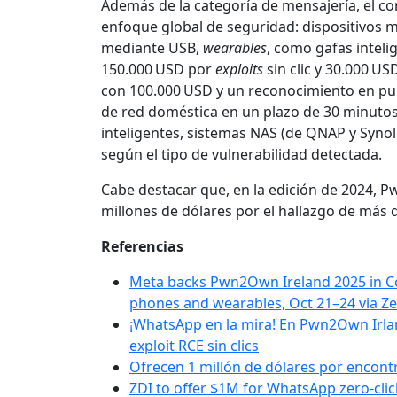
Además de la categoría de mensajería, el c
enfoque global de seguridad: dispositivos m
mediante USB,
wearables
, como gafas intel
150.000 USD por
exploits
sin clic y 30.000 US
con 100.000 USD y un reconocimiento en pu
de red doméstica en un plazo de 30 minutos
inteligentes, sistemas NAS (de QNAP y Synol
según el tipo de vulnerabilidad detectada.
Cabe destacar que, en la edición de 2024, 
millones de dólares por el hallazgo de más d
Referencias
Meta backs Pwn2Own Ireland 2025 in Cor
phones and wearables, Oct 21–24 via Zer
¡WhatsApp en la mira! En Pwn2Own Irlan
exploit RCE sin clics
Ofrecen 1 millón de dólares por encon
ZDI to offer $1M for WhatsApp zero-clic