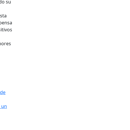
do su
sta
pensa
itivos
nores
ude
r un