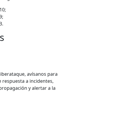
10;
9;
3.
s
ciberataque, avísanos para
 respuesta a incidentes,
ropagación y alertar a la