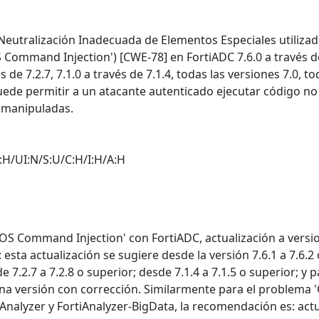
 Neutralización Inadecuada de Elementos Especiales utiliza
Command Injection') [CWE-78] en FortiADC 7.6.0 a través d
vés de 7.2.7, 7.1.0 a través de 7.1.4, todas las versiones 7.0, to
 puede permitir a un atacante autenticado ejecutar código no
P manipuladas.
:H/UI:N/S:U/C:H/I:H/A:H
'OS Command Injection' con FortiADC, actualización a versi
esta actualización se sugiere desde la versión 7.6.1 a 7.6.2 
e 7.2.7 a 7.2.8 o superior; desde 7.1.4 a 7.1.5 o superior; y p
 una versión con corrección. Similarmente para el problema 
nalyzer y FortiAnalyzer-BigData, la recomendación es: actu