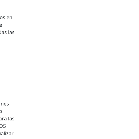
dos en
e
das las
ones
o
ara las
'OS
alizar