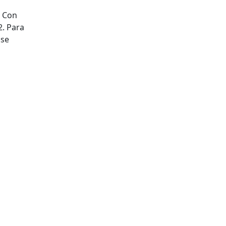
. Con
2. Para
 se