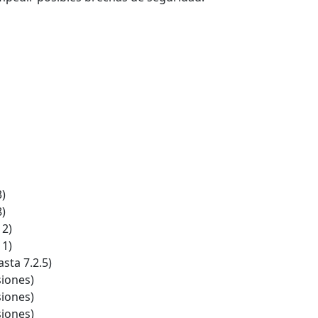
3)
8)
12)
11)
sta 7.2.5)
siones)
siones)
siones)