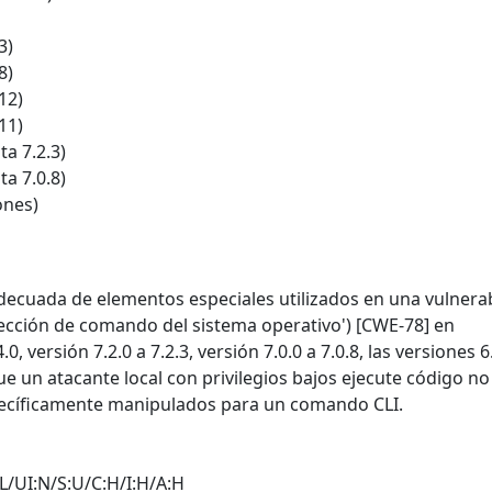
3)
8)
12)
11)
a 7.2.3)
a 7.0.8)
ones)
adecuada de elementos especiales utilizados en una vulnera
ección de comando del sistema operativo') [CWE-78] en
, versión 7.2.0 a 7.2.3, versión 7.0.0 a 7.0.8, las versiones 6
que un atacante local con privilegios bajos ejecute código no
ecíficamente manipulados para un comando CLI.
L/UI:N/S:U/C:H/I:H/A:H