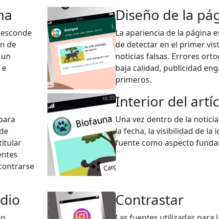
na
Diseño de la pá
s esconde
La apariencia de la página 
in de
de detectar en el primer vis
 un
noticias falsas. Errores orto
 e
baja calidad, publicidad eng
primeros.
Interior del artí
 para
Una vez dentro de la notici
 de
la fecha, la visibilidad de la
itular
fuente como aspecto fundam
entes
ncontrarse
edio
Contrastar
on
Las fuentes utilizadas para 