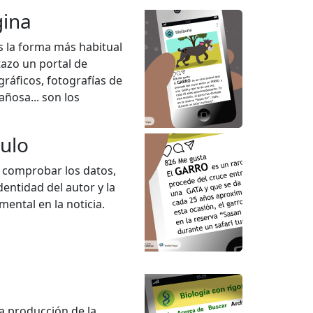
gina
es la forma más habitual
tazo un portal de
gráficos, fotografías de
añosa... son los
culo
a comprobar los datos,
 identidad del autor y la
ental en la noticia.
la producción de la